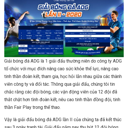
Giải bóng đá ADG là 1 giải đấu thường niên do công ty ADG
tổ chức với mục đích nâng cao sức khỏe thể lực, nâng cao
tinh thần đoàn kết, tham gia, học hỏi lẫn nhau giữa các thành
viên công ty và đối tác. Thông qua giải đấu, chúng tôi tin
chắc rằng các đội bóng, các vận động viên của 12 đội đã
thắt chặt hơn tình đoàn kết, nêu cao tinh thần đồng đội, tinh
thần Fair Play trong thể thao.
Vậy là giải đấu bóng đá ADG lần II của chúng ta đã kết thúc
sau 3 ngày tranh tài. Giải đấu năm nay thu hút 12 đội bóng,