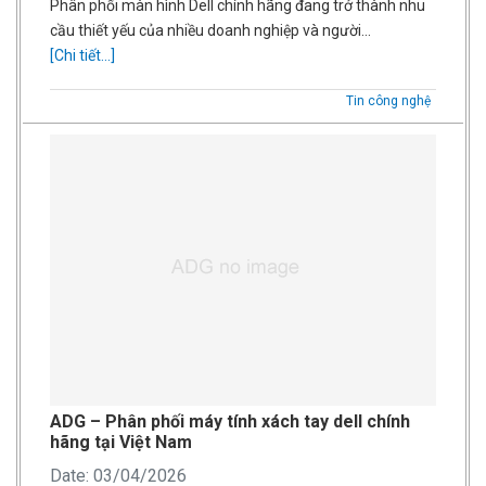
Phân phối màn hình Dell chính hãng đang trở thành nhu
cầu thiết yếu của nhiều doanh nghiệp và người…
[Chi tiết...]
Tin công nghệ
ADG – Phân phối máy tính xách tay dell chính
hãng tại Việt Nam
Date: 03/04/2026