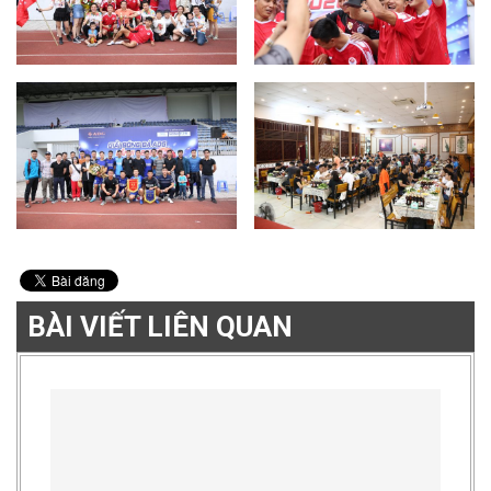
BÀI VIẾT LIÊN QUAN