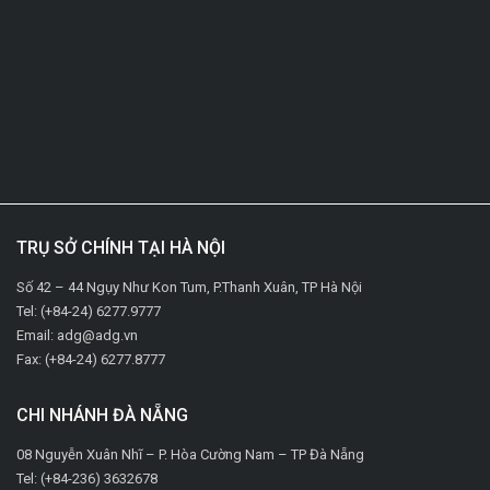
TRỤ SỞ CHÍNH TẠI HÀ NỘI
Số 42 – 44 Ngụy Như Kon Tum, P.Thanh Xuân, TP Hà Nội
Tel: (+84-24) 6277.9777
Email: adg@adg.vn
Fax: (+84-24) 6277.8777
CHI NHÁNH ĐÀ NẴNG
08 Nguyễn Xuân Nhĩ – P. Hòa Cường Nam – TP Đà Nẵng
Tel: (+84-236) 3632678