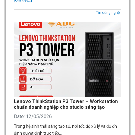
Tin công nghệ
Lenovo ThinkStation P3 Tower – Workstation
chuẩn doanh nghiệp cho studio sáng tạo
Date: 12/05/2026
Trong hệ sinh thái sáng tạo số, nơi tốc độ xử lý và độ ổn
định quyết định trực tiếp…