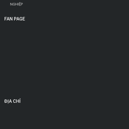
NGHIỆP
FAN PAGE
ĐỊA CHỈ