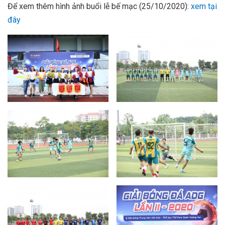
Để xem thêm hình ảnh buổi lễ bế mạc (25/10/2020):
xem tại
đây