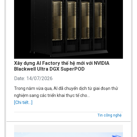
Xây dựng AI Factory thế hệ mới với NVIDIA
Blackwell Ultra DGX SuperPOD
Date: 14/07/2026
Trong năm vừa qua, AI đã chuyển dịch từ giai đoạn thử
nghiệm sang các triển khai thực tế cho…
[Chi tiết...]
Tin công nghệ