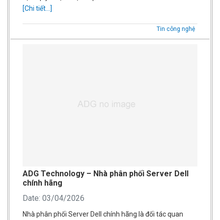
[Chi tiết...]
Tin công nghệ
ADG Technology – Nhà phân phối Server Dell
chính hãng
Date: 03/04/2026
Nhà phân phối Server Dell chính hãng là đối tác quan