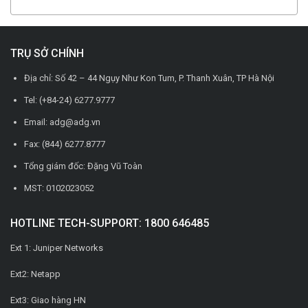
TRỤ SỞ CHÍNH
Địa chỉ: Số 42 – 44 Ngụy Như Kon Tum, P. Thanh Xuân, TP Hà Nội
Tel: (+84-24) 6277.9777
Email: adg@adg.vn
Fax: (844) 6277.8777
Tổng giám đốc: Đặng Vũ Toàn
MST: 0102023052
HOTLINE TECH-SUPPORT: 1800 646485
Ext 1: Juniper Networks
Ext2: Netapp
Ext3: Giao hàng HN