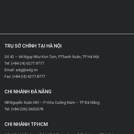
TRỤ SỞ CHÍNH TẠI HÀ NỘI
Số 42 – 44 Ngụy Như Kon Tum, P.Thanh Xuân, TP Hà Nội
Tel: (+84-24) 6277.9777
Email: adg@adg.vn
Fax: (+84-24) 6277.8777
CHI NHÁNH ĐÀ NẴNG
08 Nguyễn Xuân Nhĩ – P. Hòa Cường Nam – TP Đà Nẵng
Tel: (+84-236) 3632678
CHI NHÁNH TP.HCM