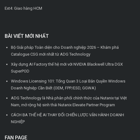
Ext4: Giao hàng HCM
BÀI VIẾT MỚI NHẤT
Bộ Giải pháp Toàn diện cho Doanh nghiệp 2026 – Khám phá
Catalogue CSG mới nhất từ ADG Technology
Xây dựng AI Factory thế hệ mới với NVIDIA Blackwell Ultra DGX
SuperPOD
Windows Licensing 101: Tổng Quan 3 Loại Bản Quyền Windows
Doanh Nghiệp Cần Biết (OEM, FPP/ESD, GGWA)
ADG Technology là Nhà phân phối chính thức của Nutanix tại Việt
Nam, mở rộng hệ sinh thái Nutanix Elevate Partner Program
CÁCH BA THẾ HỆ AI THAY ĐỔI CHIẾN LƯỢC VẬN HÀNH DOANH
NGHIỆP
FAN PAGE