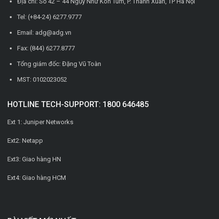
Địa chỉ: Số 42 – 44 Ngụy Như Kon Tum, P. Thanh Xuân, TP Hà Nội
Tel: (+84-24) 6277.9777
Email: adg@adg.vn
Fax: (844) 6277.8777
Tổng giám đốc: Đặng Vũ Toàn
MST: 0102023052
HOTLINE TECH-SUPPORT: 1800 646485
Ext 1: Juniper Networks
Ext2: Netapp
Ext3: Giao hàng HN
Ext4: Giao hàng HCM