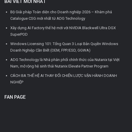
BÀI VIẾT MỚI NHẤT
Bộ Giải pháp Toàn diện cho Doanh nghiệp 2026 – Khám phá
Catalogue CSG mới nhất từ ADG Technology
Xây dựng AI Factory thế hệ mới với NVIDIA Blackwell Ultra DGX
SuperPOD
Windows Licensing 101: Tổng Quan 3 Loại Bản Quyền Windows
Doanh Nghiệp Cần Biết (OEM, FPP/ESD, GGWA)
ADG Technology là Nhà phân phối chính thức của Nutanix tại Việt
Nam, mở rộng hệ sinh thái Nutanix Elevate Partner Program
CÁCH BA THẾ HỆ AI THAY ĐỔI CHIẾN LƯỢC VẬN HÀNH DOANH
NGHIỆP
FAN PAGE