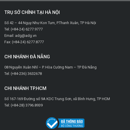
TRỤ SỞ CHÍNH TẠI HÀ NỘI
Số 42 – 44 Ngụy Như Kon Tum, P.Thanh Xuân, TP Hà Nội
Tel: (+84-24) 6277.9777
Email: adg@adg.vn
Fax: (+84-24) 6277.8777
CHI NHÁNH ĐÀ NẴNG
08 Nguyễn Xuân Nhĩ – P. Hòa Cường Nam – TP Đà Nẵng
Tel: (+84-236) 3632678
CHI NHÁNH TP.HCM
Số 167-169 Đường số 9A KDC Trung Sơn, xã Bình Hưng, TP HCM
Tel: (+84-28) 3796.8939