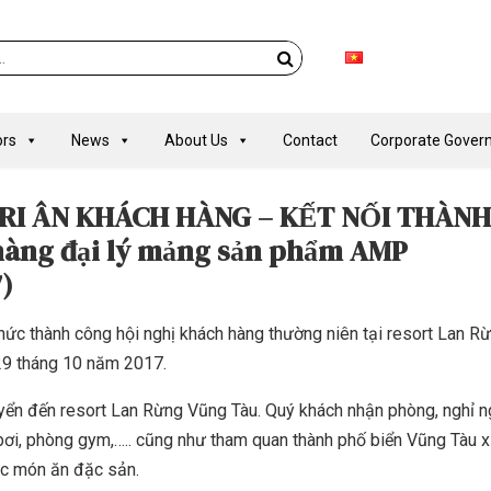
rs
News
About Us
Contact
Corporate Gover
 TRI ÂN KHÁCH HÀNG – KẾT NỐI THÀNH
àng đại lý mảng sản phẩm AMP
)
hức thành công hội nghị khách hàng thường niên tại resort Lan R
29 tháng 10 năm 2017.
uyển đến resort Lan Rừng Vũng Tàu. Quý khách nhận phòng, nghỉ n
ồ bơi, phòng gym,….. cũng như tham quan thành phố biển Vũng Tàu x
ác món ăn đặc sản.