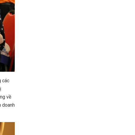
g các
ị
àng về
h doanh