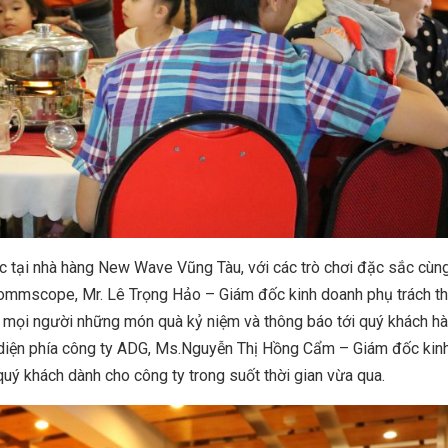
ức tại nhà hàng New Wave Vũng Tàu, với các trò chơi đặc sắc cùn
Commscope, Mr. Lê Trọng Hảo – Giám đốc kinh doanh phụ trách th
 mọi người những món quà kỷ niệm và thông báo tới quý khách h
ại diện phía công ty ADG, Ms.Nguyễn Thị Hồng Cẩm – Giám đốc kin
uý khách dành cho công ty trong suốt thời gian vừa qua.