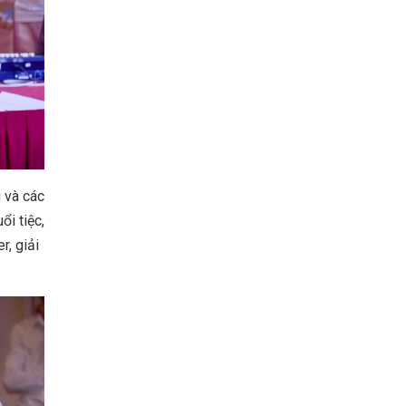
 và các
ổi tiệc,
r, giải