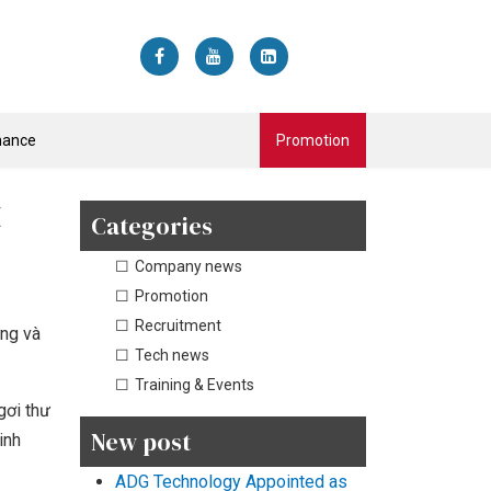
nance
Promotion
Categories
Company news
Promotion
Recruitment
ừng và
Tech news
Training & Events
gơi thư
New post
inh
ADG Technology Appointed as