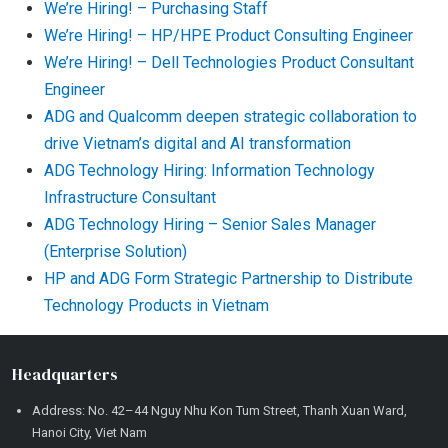
We’re Hiring! – Purchasing Staff
We’re Hiring! – HP/HPE Product Consulting Engineer
We’re Hiring! – Dell Technologies Product Consultant
Engineer
ADG and Qualcomm deepen strategic collaboration to
drive Vietnam’s digital and AI transformation
ADG Technology Hiring: Information Technology
Infrastructure Consultant
ADG Technology Hiring – Senior Sales Manager
(Enterprise Solution)
HP and ADG Form Strategic Partnership to Distribute
Technology Products in Vietnam
Headquarters
Address: No. 42–44 Nguy Nhu Kon Tum Street, Thanh Xuan Ward,
Hanoi City, Viet Nam