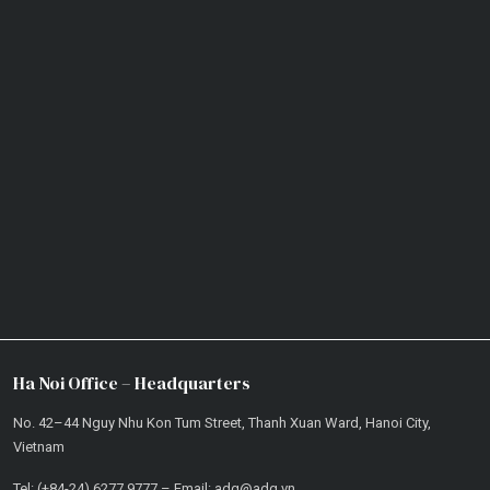
Ha Noi Office – Headquarters
No. 42–44 Nguy Nhu Kon Tum Street, Thanh Xuan Ward, Hanoi City,
Vietnam
Tel: (+84-24) 6277.9777 – Email: adg@adg.vn