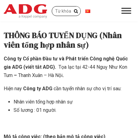
THÔNG BÁO TUYỂN DỤNG (Nhân
viên tổng hợp nhân sự)
Công ty
C
ổ phần Đầu
tư và Phát triển Công nghệ Quốc
gia ADG (viết tắt ADG).
Tọa lạc tại 42-44 Nguỵ Như Kon
Tum
–
Thanh Xuân – Hà Nội
.
Hiện nay
Công ty ADG
cần tuyển nhân sự cho vị trí sau:
Nhân viên tổng hợp nhân sự
Số lương : 01 người.
Mô tả công việc:
(theo bản mô tả công việc)