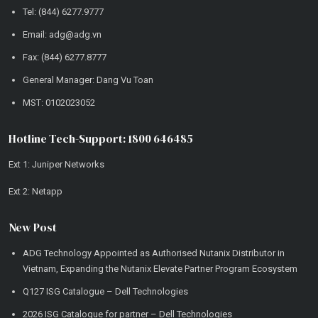
Tel: (844) 6277.9777
Email: adg@adg.vn
Fax: (844) 6277.8777
General Manager: Dang Vu Toan
MST: 0102023052
Hotline Tech-Support: 1800 646485
Ext 1: Juniper Networks
Ext 2: Netapp
New Post
ADG Technology Appointed as Authorised Nutanix Distributor in
Vietnam, Expanding the Nutanix Elevate Partner Program Ecosystem
Q127 ISG Catalogue – Dell Technologies
2026 ISG Catalogue for partner – Dell Technologies