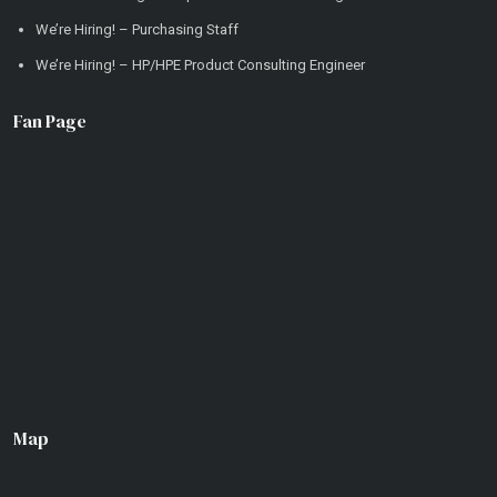
We’re Hiring! – Purchasing Staff
We’re Hiring! – HP/HPE Product Consulting Engineer
Fan Page
Map