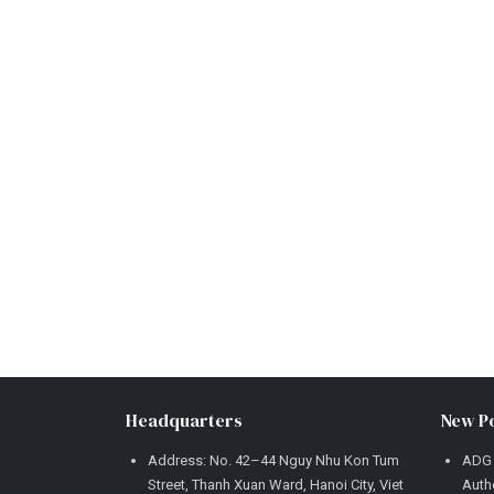
Headquarters
New P
Address: No. 42–44 Nguy Nhu Kon Tum
ADG 
Street, Thanh Xuan Ward, Hanoi City, Viet
Autho