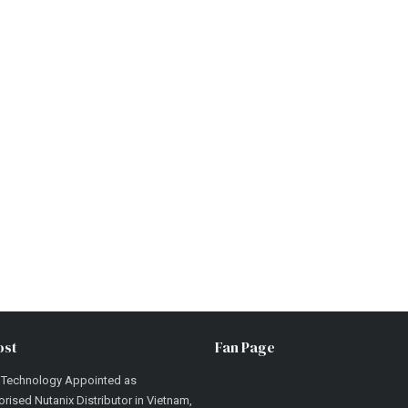
ost
Fan Page
Technology Appointed as
rised Nutanix Distributor in Vietnam,