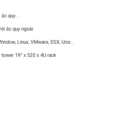
, ắc quy …
với ắc quy ngoài
Window, Linux, VMware, ESX, Unix…
5 tower 19” x 520 x 4U rack