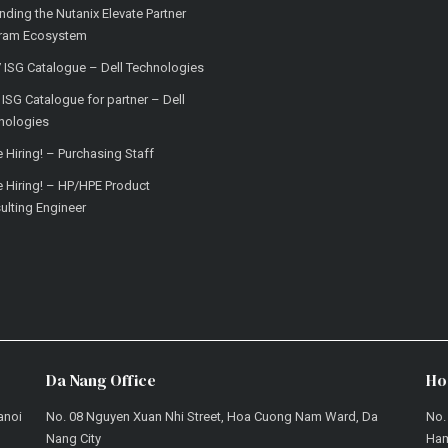
nding the Nutanix Elevate Partner
ram Ecosystem
 ISG Catalogue – Dell Technologies
ISG Catalogue for partner – Dell
nologies
 Hiring! – Purchasing Staff
e Hiring! – HP/HPE Product
ulting Engineer
Da Nang Office
Ho
anoi
No. 08 Nguyen Xuan Nhi Street, Hoa Cuong Nam Ward, Da
No.
Nang City
Ham