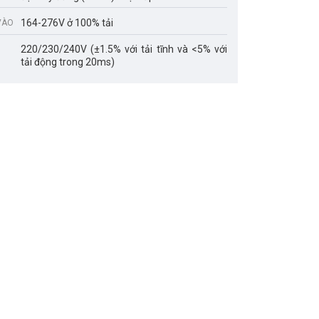
164-276V ở 100% tải
VÀO
220/230/240V (±1.5% với tải tĩnh và <5% với
tải động trong 20ms)