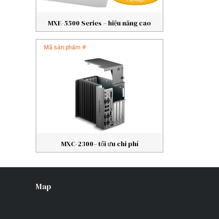
MXE-5500 Series – hiệu năng cao
Mã sản phẩm #
MXC-2300– tối ưu chi phí
Map