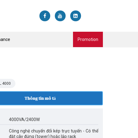
nance
Promotion
L 4000
Thông tin mô tả
4000VA/2400W
Công nghệ chuyển đổi kép trực tuyến - Có thể
đặt cây đứng (tower) hoặc lắp rack