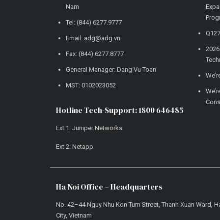
Nam
Expa
Prog
Tel: (844) 6277.9777
Q127
Email: adg@adg.vn
2026 
Fax: (844) 6277.8777
Tech
General Manager: Dang Vu Toan
We’re
MST: 0102023052
We’r
Cons
Hotline Tech-Support: 1800 646485
Ext 1: Juniper Networks
Ext 2: Netapp
Ha Noi Office – Headquarters
No. 42–44 Nguy Nhu Kon Tum Street, Thanh Xuan Ward, H
City, Vietnam