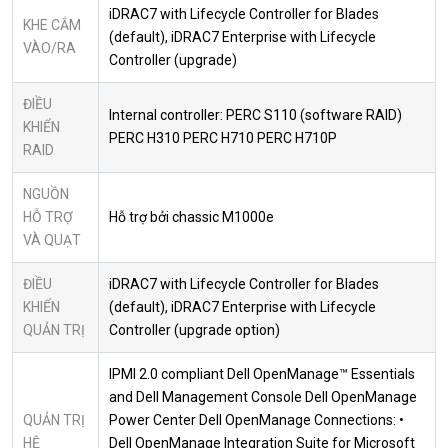
iDRAC7 with Lifecycle Controller for Blades
KHE CẮM
(default), iDRAC7 Enterprise with Lifecycle
VÀO/RA
Controller (upgrade)
ĐIỀU
Internal controller: PERC S110 (software RAID)
KHIỂN
PERC H310 PERC H710 PERC H710P
RAID
NGUỒN
HỖ TRỢ
Hỗ trợ bởi chassic M1000e
VÀ QUẠT
ĐIỀU
iDRAC7 with Lifecycle Controller for Blades
KHIỂN
(default), iDRAC7 Enterprise with Lifecycle
QUẢN TRỊ
Controller (upgrade option)
IPMI 2.0 compliant Dell OpenManage™ Essentials
and Dell Management Console Dell OpenManage
QUẢN TRỊ
Power Center Dell OpenManage Connections: •
HỆ
Dell OpenManage Integration Suite for Microsoft