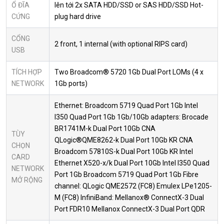
Ổ ĐĨA
lên tới 2x SATA HDD/SSD or SAS HDD/SSD Hot-
CỨNG
plug hard drive
CỔNG
2 front, 1 internal (with optional RIPS card)
USB
TÍCH HỢP
Two Broadcom® 5720 1Gb Dual Port LOMs (4 x
NETWORK
1Gb ports)
Ethernet: Broadcom 5719 Quad Port 1Gb Intel
I350 Quad Port 1Gb 1Gb/10Gb adapters: Brocade
BR1741M-k Dual Port 10Gb CNA
TÙY
QLogic®QME8262-k Dual Port 10Gb KR CNA
CHỌN
Broadcom 57810S-k Dual Port 10Gb KR Intel
CARD
Ethernet X520-x/k Dual Port 10Gb Intel I350 Quad
NETWORK
Port 1Gb Broadcom 5719 Quad Port 1Gb Fibre
MỞ RỘNG
channel: QLogic QME2572 (FC8) Emulex LPe1205-
M (FC8) InfiniBand: Mellanox® ConnectX-3 Dual
Port FDR10 Mellanox ConnectX-3 Dual Port QDR