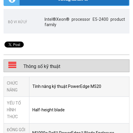
Intel®Xeon® processor E5-2400 product
BỘ VI XỬ LÝ
family
Thông số kỹ thuật
CHỨC
Tính năng kỹ thuật PowerEdge M520
NĂNG
YẾU TỐ
HÌNH
Half-height blade
THỨC
ĐÓNG GÓI
M1000e Dell™ PowerEdge™ Blade Enclosure