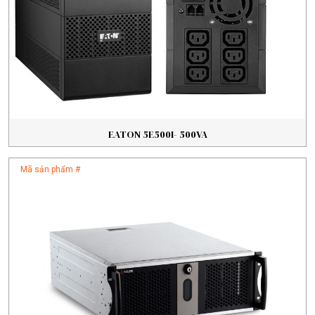
EATON 5E500I- 500VA
Mã sản phẩm #