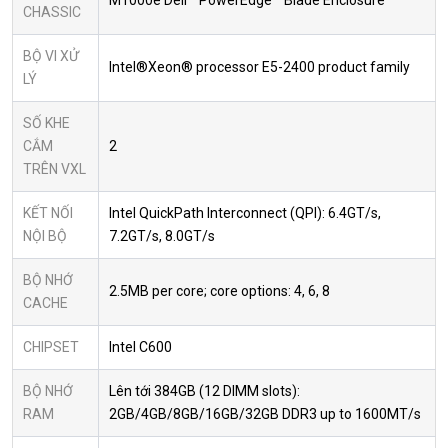
CHASSIC
BỘ VI XỬ
Intel®Xeon® processor E5-2400 product family
LÝ
SỐ KHE
CẮM
2
TRÊN VXL
KẾT NỐI
Intel QuickPath Interconnect (QPI): 6.4GT/s,
NỘI BỘ
7.2GT/s, 8.0GT/s
BỘ NHỚ
2.5MB per core; core options: 4, 6, 8
CACHE
CHIPSET
Intel C600
BỘ NHỚ
Lên tới 384GB (12 DIMM slots):
RAM
2GB/4GB/8GB/16GB/32GB DDR3 up to 1600MT/s